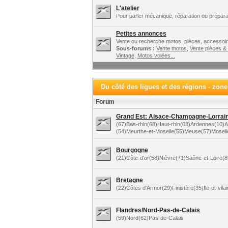
L'atelier
Pour parler mécanique, réparation ou préparat
Petites annonces
Vente ou recherche motos, pièces, accessoire
Sous-forums :
Vente motos
,
Vente pièces &
Vintage
,
Motos volées...
Du côté des ligues et des régions - zon
Forum
Grand Est: Alsace-Champagne-Lorraine
(67)Bas-rhin(68)Haut-rhin(08)Ardennes(10
(54)Meurthe-et-Moselle(55)Meuse(57)Mosel
Bourgogne
(21)Côte-d'or(58)Nièvre(71)Saône-et-Loire(
Bretagne
(22)Côtes d'Armor(29)Finistère(35)Ile-et-vil
Flandres/Nord-Pas-de-Calais
(59)Nord(62)Pas-de-Calais