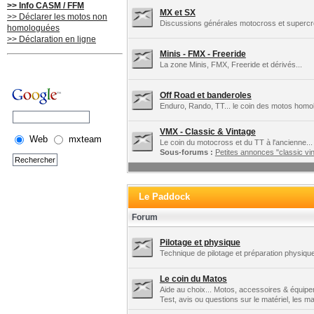
>> Info CASM / FFM
MX et SX
>> Déclarer les motos non
Discussions générales motocross et supercros
homologuées
>> Déclaration en ligne
Minis - FMX - Freeride
La zone Minis, FMX, Freeride et dérivés...
Off Road et banderoles
Enduro, Rando, TT... le coin des motos homo
VMX - Classic & Vintage
Web
mxteam
Le coin du motocross et du TT à l'ancienne...
Sous-forums :
Petites annonces "classic vin
Le Paddock
Forum
Pilotage et physique
Technique de pilotage et préparation physique
Le coin du Matos
Aide au choix... Motos, accessoires & équipe
Test, avis ou questions sur le matériel, les 