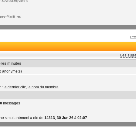
x-Sèvres(86)Vienne
lpes-Maritimes
Eff
Les sujet
ières minutes
) anonyme(s)
 :
le dernier clic
,
le nom du membre
0
messages
gne simultanément a été de
14313
,
30 Jun 26 à 02:07