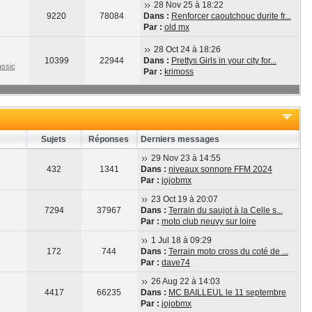
28 Nov 25 à 18:22
9220
78084
Dans :
Renforcer caoutchouc durite fr...
Par :
old mx
28 Oct 24 à 18:26
10399
22944
Dans :
Prettys Girls in your city for...
ssic
Par :
krimoss
Sujets
Réponses
Derniers messages
29 Nov 23 à 14:55
432
1341
Dans :
niveaux sonnore FFM 2024
Par :
jojobmx
23 Oct 19 à 20:07
7294
37967
Dans :
Terrain du saujot à la Celle s...
Par :
moto club neuvy sur loire
1 Jul 18 à 09:29
172
744
Dans :
Terrain moto cross du coté de ...
Par :
dave74
26 Aug 22 à 14:03
4417
66235
Dans :
MC BAILLEUL le 11 septembre
Par :
jojobmx