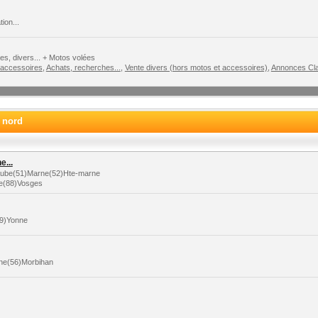
ion...
s, divers... + Motos volées
 accessoires
,
Achats, recherches...
,
Vente divers (hors motos et accessoires)
,
Annonces Cla
e nord
...
)Aube(51)Marne(52)Hte-marne
le(88)Vosges
89)Yonne
aine(56)Morbihan