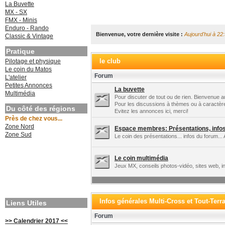
La Buvette
MX - SX
FMX - Minis
Enduro - Rando
Bienvenue, votre dernière visite :
Aujourd'hui à 22
Classic & Vintage
Pratique
le club
Pilotage et physique
Le coin du Matos
Forum
L'atelier
Petites Annonces
La buvette
Multimédia
Pour discuter de tout ou de rien. Bienvenue au
Pour les discussions à thèmes ou à caractèr
Du côté des régions
Evitez les annonces ici, merci!
Près de chez vous...
Zone Nord
Espace membres: Présentations, infos 
Zone Sud
Le coin des présentations... infos du forum... 
Le coin multimédia
Jeux MX, conseils photos-vidéo, sites web, in
Infos générales Multi-Cross et Tout-Terr
Liens Utiles
Forum
>> Calendrier 2017 <<