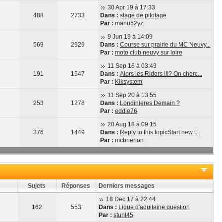
30 Apr 19 à 17:33
488
2733
Dans :
stage de pilotage
Par :
manu52yz
9 Jun 19 à 14:09
569
2929
Dans :
Course sur prairie du MC Neuvy...
Par :
moto club neuvy sur loire
11 Sep 16 à 03:43
191
1547
Dans :
Alors les Riders !!!? On cherc...
Par :
Kiksystem
11 Sep 20 à 13:55
253
1278
Dans :
Londinieres Demain ?
Par :
eddie76
20 Aug 18 à 09:15
376
1449
Dans :
Reply to this topicStart new t...
Par :
mcbrienon
Sujets
Réponses
Derniers messages
18 Dec 17 à 22:44
162
553
Dans :
Ligue d'aquitaine question
Par :
stunt45