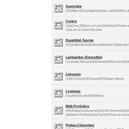
Auvergne
(03)Allier(15)Cantal(43)Haute-Loire(63)Puy
Centre
(18)Cher(28)Eure-et-Loir(36)Indre(37)Indre-e
(41)Loir-et-Cher(45)Loiret
Dauphiné-Savoie
(07)Ardèche(26)Drôme(38)Isère(73)Savoie(
Languedoc-Roussillon
(11)Aude(30)Gard(34)Hérault(48)Lozère(66)
Limousin
(19)Corrèze(23)Creuse(87)Haute-Vienne
Lyonnais
(01)Ain(42)Loire(69)Rhône
Midi-Pyrénées
(09)Ariège(12)Aveyron(31)Hte-Garonne(32)
(65)Htes-Pyrénées(81)Tarn(82)Tarn-et-Gar
Poitou-Charentes