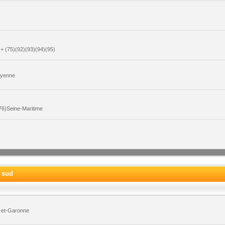
+ (75)(92)(93)(94)(95)
ayenne
6)Seine-Maritime
e sud
-et-Garonne