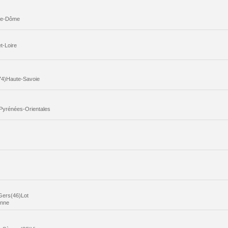
-de-Dôme
t-Loire
74)Haute-Savoie
Pyrénées-Orientales
Gers(46)Lot
onne