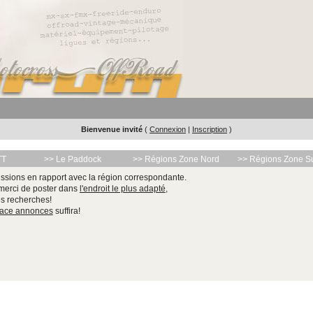
Bienvenue invité
(
Connexion
|
Inscription
)
TT
>> Le Paddock
>> Régions Zone Nord
>> Régions Zone S
ssions en rapport avec la région correspondante.
 merci de poster dans
l'endroit le plus adapté
,
les recherches!
pace annonces
suffira!