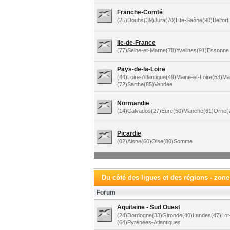
Franche-Comté
(25)Doubs(39)Jura(70)Hte-Saône(90)Belfort
Ile-de-France
(77)Seine-et-Marne(78)Yvelines(91)Essonne 
Pays-de-la-Loire
(44)Loire-Atlantique(49)Maine-et-Loire(53)M
(72)Sarthe(85)Vendée
Normandie
(14)Calvados(27)Eure(50)Manche(61)Orne(7
Picardie
(02)Aisne(60)Oise(80)Somme
Du côté des ligues et des régions - zon
Forum
Aquitaine - Sud Ouest
(24)Dordogne(33)Gironde(40)Landes(47)Lot
(64)Pyrénées-Atlantiques