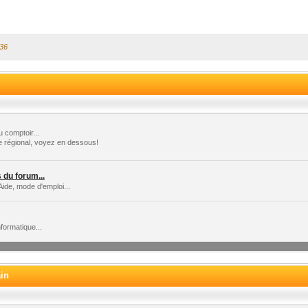
:36
 comptoir...
e régional, voyez en dessous!
du forum...
Aide, mode d'emploi...
formatique...
ain