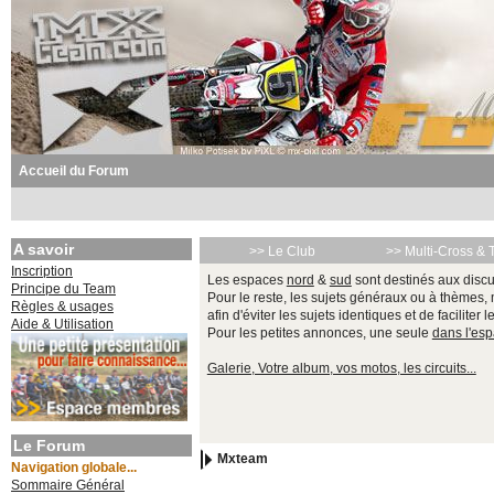
Accueil du Forum
A savoir
>> Le Club
>> Multi-Cross & 
Inscription
Les espaces
nord
&
sud
sont destinés aux discu
Principe du Team
Pour le reste, les sujets généraux ou à thèmes,
Règles & usages
afin d'éviter les sujets identiques et de faciliter 
Aide & Utilisation
Pour les petites annonces, une seule
dans l'es
Galerie, Votre album, vos motos, les circuits...
Le Forum
Mxteam
Navigation globale...
Sommaire Général