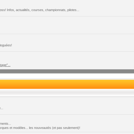
s! Infos, actualités, courses, championnats, pilotes...
loguées!
tage"...
...
ments...
marques et modèles... les nouveautés (et pas seulement)!