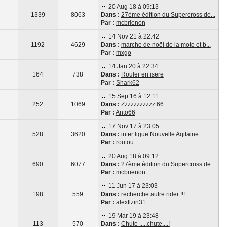
20 Aug 18 à 09:13
1339
8063
Dans :
27ème édition du Supercross de...
Par :
mcbrienon
14 Nov 21 à 22:42
1192
4629
Dans :
marche de noël de la moto et b...
Par :
mxgo
14 Jan 20 à 22:34
164
738
Dans :
Rouler en isere
Par :
Shark62
15 Sep 16 à 12:11
252
1069
Dans :
Zzzzzzzzzzz 66
Par :
Anto66
17 Nov 17 à 23:05
528
3620
Dans :
inter ligue Nouvelle Aqitaine
Par :
routou
20 Aug 18 à 09:12
690
6077
Dans :
27ème édition du Supercross de...
Par :
mcbrienon
11 Jun 17 à 23:03
198
559
Dans :
recherche autre rider !!!
Par :
alextlzin31
19 Mar 19 à 23:48
113
570
Dans :
Chute .....chute....!