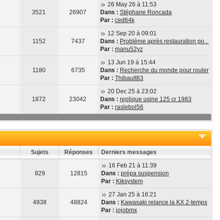
26 May 26 à 11:53
3521
26907
Dans :
Stéphane Roncada
Par :
ced64k
12 Sep 20 à 09:01
1152
7437
Dans :
Problème après restauration po...
Par :
manu52yz
13 Jun 19 à 15:44
1180
6735
Dans :
Recherche du monde pour rouler
Par :
Thibault83
20 Dec 25 à 23:02
1872
23042
Dans :
replique usine 125 cr 1983
Par :
raslebol56
Sujets
Réponses
Derniers messages
16 Feb 21 à 11:39
829
12815
Dans :
prépa suspension
Par :
Kiksystem
27 Jan 25 à 16:21
4938
48824
Dans :
Kawasaki relance la KX 2-temps
Par :
jojobmx