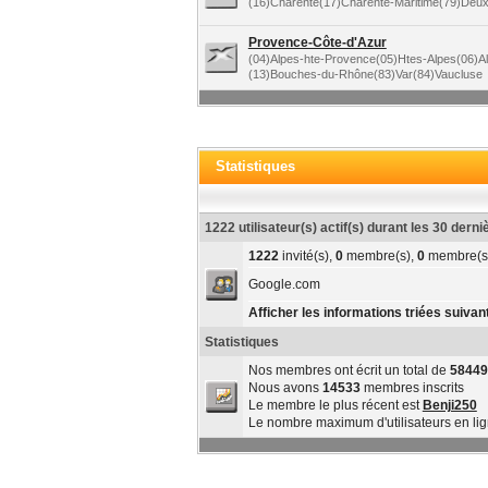
(16)Charente(17)Charente-Maritime(79)Deu
Provence-Côte-d'Azur
(04)Alpes-hte-Provence(05)Htes-Alpes(06)A
(13)Bouches-du-Rhône(83)Var(84)Vaucluse
Statistiques
1222 utilisateur(s) actif(s) durant les 30 dern
1222
invité(s),
0
membre(s),
0
membre(s
Google.com
Afficher les informations triées suivant
Statistiques
Nos membres ont écrit un total de
58449
Nous avons
14533
membres inscrits
Le membre le plus récent est
Benji250
Le nombre maximum d'utilisateurs en li