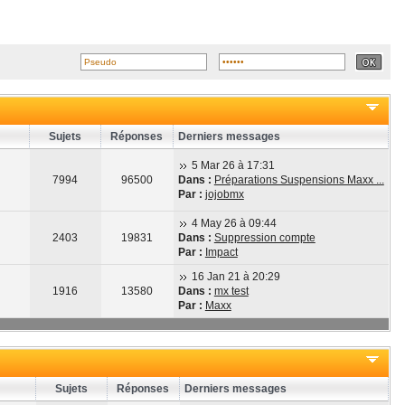
Sujets
Réponses
Derniers messages
5 Mar 26 à 17:31
7994
96500
Dans :
Préparations Suspensions Maxx ...
Par :
jojobmx
4 May 26 à 09:44
2403
19831
Dans :
Suppression compte
Par :
Impact
16 Jan 21 à 20:29
1916
13580
Dans :
mx test
Par :
Maxx
Sujets
Réponses
Derniers messages