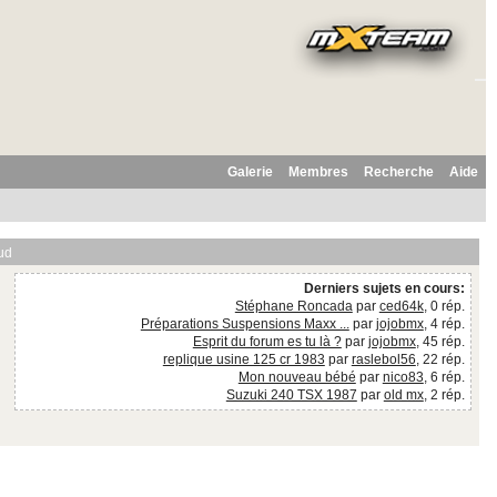
Galerie
Membres
Recherche
Aide
ud
Derniers sujets en cours:
Stéphane Roncada
par
ced64k
, 0 rép.
Préparations Suspensions Maxx ...
par
jojobmx
, 4 rép.
Esprit du forum es tu là ?
par
jojobmx
, 45 rép.
replique usine 125 cr 1983
par
raslebol56
, 22 rép.
Mon nouveau bébé
par
nico83
, 6 rép.
Suzuki 240 TSX 1987
par
old mx
, 2 rép.