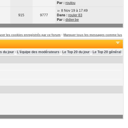
Par :
routou
8 Nov 19 à 17:49
915
9777
Dans :
rouler 83
Par :
didier.be
acer les cookies enregistrés par ce forum
·
Marquer tous les messages comme lus
s du jour
·
L'équipe des modérateurs
·
Le Top 20 du jour
·
Le Top 20 général